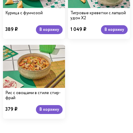
Курица с фунчозой
Тигровые креветки с лапшой
удон Х2
389
1 049
В корзину
В корзину
i
i
Рис с овощами в стиле стир-
фрай
379
В корзину
i