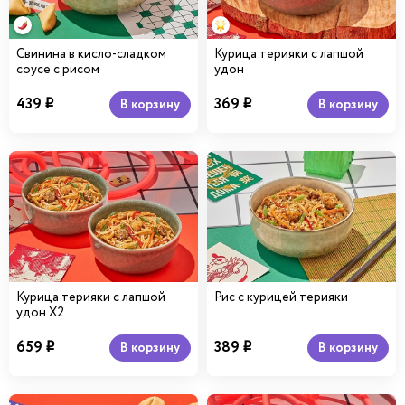
Свинина в кисло-сладком
Курица терияки с лапшой
соусе с рисом
удон
439
369
В корзину
В корзину
i
i
Курица терияки с лапшой
Рис с курицей терияки
удон Х2
659
389
В корзину
В корзину
i
i