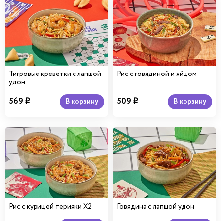
Тигровые креветки с лапшой
Рис с говядиной и яйцом
удон
569
509
В корзину
В корзину
i
i
Рис с курицей терияки Х2
Говядина с лапшой удон