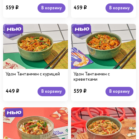
559
459
В корзину
В корзину
i
i
Удон Тантанмен с курицей
Удон Тантанмен с
креветками
449
559
В корзину
В корзину
i
i