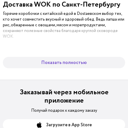
Доставка WOK по Санкт-Петербургу
Горячие коробочки с китайской едой в Dostaевском выбор тех,
кто хочет совместить вкусный и здоровый обед. Ведь лапша или
рис, обжаренные с овощами, мясом и морепродуктами,
сохраняют полезные свойства благодаря круглой сковороде
WOK.
В такой сковороде блюдо готовится всего несколько минут и с
небольшим количеством масла, потому что стенки WOK тонкие,
а его круглая поверхность нагревается быстро и равномерно.
Показать полностью
Какой именно WOK заказать в
Dostaевском
Заказывай через мобильное
Мы готовим традиционные блюда и фирменные рецепты —
например, острую говядину с соусом «Блэк Пеппер», гречневой
приложение
лапшой и тонко нарезанными овощами.
Получай подарок к каждому заказу
Все-таки хочется классики? Тогда попробуйте курицу в соусе
терияки с удоном, гречневой лапшой или рассыпчатым рисом.
Загрузите в App Store
Тот же рис можно съесть с питательным наполнителем из