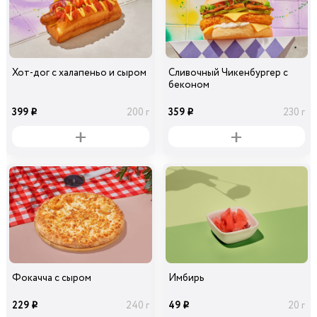
Хот-дог с халапеньо и сыром
Сливочный Чикенбургер с
беконом
399
359
200 г
230 г
i
i
Фокачча с сыром
Имбирь
229
49
240 г
20 г
i
i