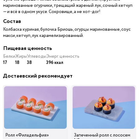
маринованные огурчики, трещащий жареный лук, сочный кетчуп
— и всё в одном укусе. Сокровище, а не хот-дог!
Состав
Колбаска куриная, булочка Бриошь, огурцы маринованные, соус
макси, кетчуп, лук карамелизированный.
Пищевая ценность
Белки
Жиры
Углеводы
Энерг. ценность
17
18
38
396 ккал
Достаевский рекомендует
Ролл «Филадельфия»
Запеченный ролл с лососем