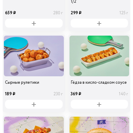
1/2
659
299
280 г
125 г
i
i
Сырные рулетики
Гёдза в кисло-сладком соусе
189
369
230 г
140 г
i
i