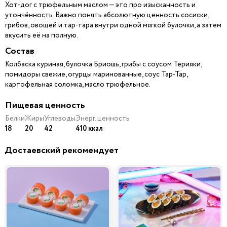
Хот-дог с трюфельным маслом — это про изысканность и
утончённость. Важно понять абсолютную ценность сосиски,
грибов, овощей и тар-тара внутри одной мягкой булочки, а затем
вкусить её на полную.
Состав
Колбаска куриная, булочка Бриошь, грибы с соусом Терияки,
помидоры свежие, огурцы маринованные, cоус Тар-Тар,
картофельная соломка, масло трюфельное.
Пищевая ценность
Белки
Жиры
Углеводы
Энерг. ценность
18
20
42
410 ккал
Достаевский рекомендует