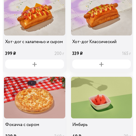
Хот-дог с халапеньо и сыром
Хот-дог Классический
399
339
200 г
165 г
i
i
Фокачча с сыром
Имбирь