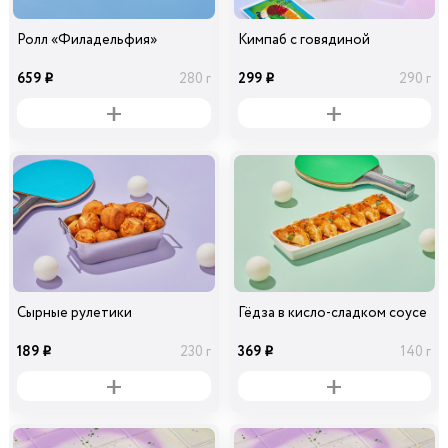
Ролл «Филадельфия»
Кимпаб с говядиной
659
299
280 г
290 г
i
i
Сырные рулетики
Гёдза в кисло-сладком соусе
189
369
230 г
140 г
i
i