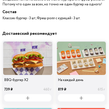
Потому что один за всех, но точно не один бургер на одного!
Состав
Классик-бургер - 3 шт, Фреш-ролл с курицей - 3 шт.
Достаевский рекомендует
BBQ-бургер Х2
На каждый день
739
819
460 г
615 г
i
i