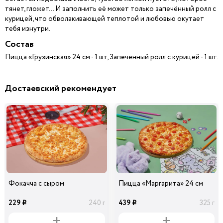
тянет, гложет... И заполнить её может только запечённый ролл с
курицей, что обволакивающей теплотой и любовью окутает
тебя изнутри.
Состав
Пицца «Грузинская» 24 см - 1 шт, Запеченный ролл с курицей - 1 шт.
Достаевский рекомендует
Фокачча с сыром
Пицца «Маргарита» 24 см
229
439
240 г
325 г
i
i