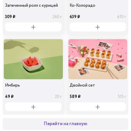
Запеченный ролл с курицей
Ко-Колорадо
309
639
260 г
610 г
i
i
Имбирь
Двойной сет
49
589
20 г
515 г
i
i
Перейти на главную