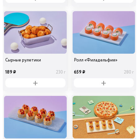
Сырные рулетики
Ролл «Филадельфия»
189
659
230 г
280 г
i
i