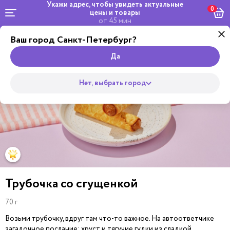
Укажи адрес, чтобы увидеть
актуальные
0
цены и товары
от 45 мин
Ваш город Санкт-Петербург?
Dosta
Комбо и
Салаты
кейтеринг
Роллы
сеты
Wok
Пицца
Супы
Закуски
Боул
Да
Нет, выбрать город
Трубочка со сгущенкой
70 г
Возьми трубочку, вдруг там что-то важное. На автоответчике
загадочное послание: хруст и тягучие гудки из сладкой