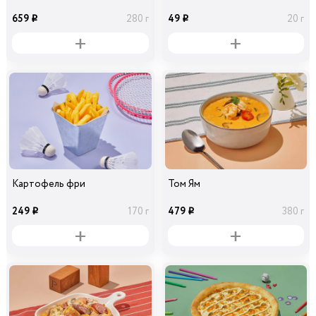
659
49
280 г
20 г
i
i
Картофель фри
Том Ям
249
479
170 г
380 г
i
i