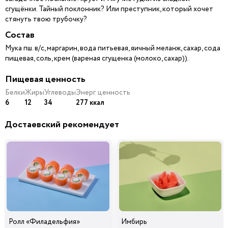
сгущёнки. Тайный поклонник? Или преступник, который хочет
стянуть твою трубочку?
Состав
Мука пш. в/с, маргарин, вода питьевая, яичный меланж, сахар, сода
пищевая, соль, крем (вареная сгущенка (молоко, сахар)).
Пищевая ценность
Белки
Жиры
Углеводы
Энерг. ценность
6
12
34
277 ккал
Достаевский рекомендует
Ролл «Филадельфия»
Имбирь