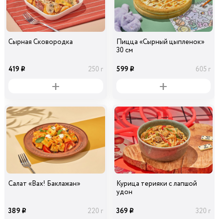
Сырная Сковородка
Пицца «Сырный цыпленок»
30 см
419
599
250 г
605 г
i
i
Салат «Вах! Баклажан»
Курица терияки с лапшой
удон
389
369
220 г
320 г
i
i