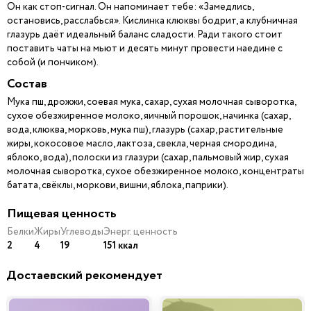
Он как стоп-сигнал. Он напоминает тебе: «Замедлись,
остановись, расслабься». Кислинка клюквы бодрит, а клубничная
глазурь даёт идеальный баланс сладости. Ради такого стоит
поставить чаты на мьют и десять минут провести наедине с
собой (и пончиком).
Состав
Мука пш, дрожжи, соевая мука, сахар, сухая молочная сыворотка,
сухое обезжиренное молоко, яичный порошок, начинка (сахар,
вода, клюква, морковь, мука пш), глазурь (сахар, растительные
жиры, кокосовое масло, лактоза, свекла, черная смородина,
яблоко, вода), полоски из глазури (сахар, пальмовый жир, сухая
молочная сыворотка, сухое обезжиренное молоко, концентраты
батата, свёклы, моркови, вишни, яблока, паприки).
Пищевая ценность
Белки
Жиры
Углеводы
Энерг. ценность
2
4
19
151 ккал
Достаевский рекомендует