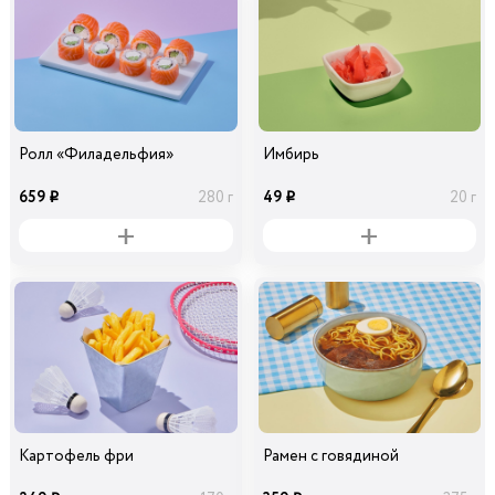
Ролл «Филадельфия»
Имбирь
659
49
280 г
20 г
i
i
Картофель фри
Рамен с говядиной