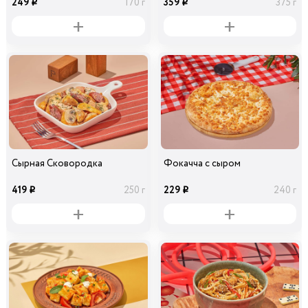
249
359
170 г
375 г
i
i
Сырная Сковородка
Фокачча с сыром
419
229
250 г
240 г
i
i