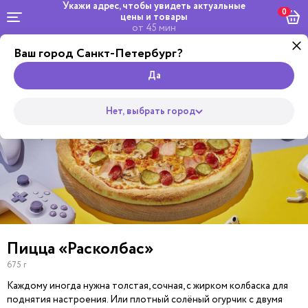
Укажи адрес, чтобы увидеть
актуальные
0
цены и товары
от 45 мин
Ваш город Санкт-Петербург?
Dosta
Комбо и
Салаты
кейтеринг
Роллы
сеты
Wok
Супы
Закуски
Боул
Пицца
Да
Нет, выбрать город
Пицца «Расколбас»
675 г
Каждому иногда нужна толстая, сочная, с жирком колбаска для
поднятия настроения. Или плотный солёный огурчик с двумя