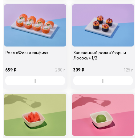
Ролл «Филадельфия»
Запеченный ролл «Угорь и
Лосось» 1/2
659
309
280 г
125 г
i
i