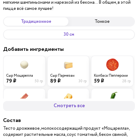
мягкими шампиньонами и нарезкой из бекона… В общем, в этой
пицце всё самое лучшее!
Традиционное
Тонкое
30 см
Добавить ингредиенты
Сыр Моцарелла
Сыр Пармезан
Колбаса Пепперони
79
89
59
50 гр
30 гр
28 гр
i
i
i
Смотреть все
Бекон
Сыр Чеддер
Перец халапеньо
69
79
39
40 гр
30 гр
10 гр
i
i
i
Состав
Тесто дрожжевое, молокосодержащий продукт «Моцарелла»,
содержит растительные масла, соус томатный, бекон свиной,