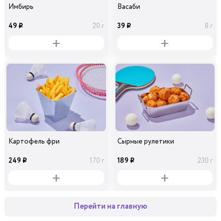
Имбирь
Васаби
49
39
20 г
8 г
i
i
Картофель фри
Сырные рулетики
249
189
170 г
230 г
i
i
Перейти на главную