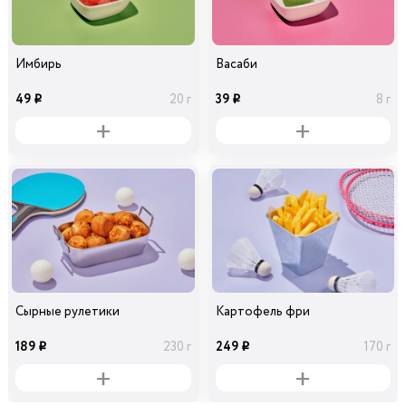
Имбирь
Васаби
49
39
20 г
8 г
i
i
Сырные рулетики
Картофель фри
189
249
230 г
170 г
i
i