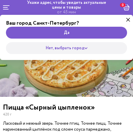
Укажи адрес, чтобы увидеть
актуальные
0
цены и товары
от 45 мин
Ваш город Санкт-Петербург?
Dosta
Комбо и
Салаты
кейтеринг
Роллы
сеты
Wok
Супы
Закуски
Боул
Пицца
Да
Нет, выбрать город
Пицца «Сырный цыпленок»
420 г
Ласковый и нежный зверь. Точнее птиц. Точнее пицц. Точнее
маринованный цыплёнок под слоем соуса пармеджано,