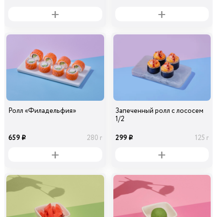
Ролл «Филадельфия»
Запеченный ролл с лососем
1/2
659
299
280 г
125 г
i
i