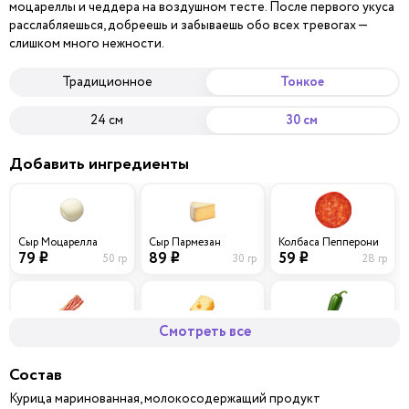
моцареллы и чеддера на воздушном тесте. После первого укуса
расслабляешься, добреешь и забываешь обо всех тревогах —
слишком много нежности.
Традиционное
Тонкое
24 см
30 см
Добавить ингредиенты
Сыр Моцарелла
Сыр Пармезан
Колбаса Пепперони
79
89
59
50 гр
30 гр
28 гр
i
i
i
Смотреть все
Бекон
Сыр Чеддер
Перец халапеньо
69
79
39
40 гр
30 гр
10 гр
i
i
i
Состав
Курица маринованная, молокосодержащий продукт