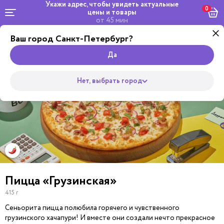
Укажи адрес, чтобы увидеть
актуальные
0
цены и товары
от 45 мин
Ваш город Санкт-Петербург?
Dosta
Комбо и
Салаты
кейтеринг
Роллы
сеты
Wok
Супы
Закуски
Боул
Пицца
Да
Нет, выбрать город
Пицца «Грузинскaя»
415 г
Сеньорита пицца полюбила горячего и чувственного
грузинского хачапури! И вместе они создали нечто прекрасное