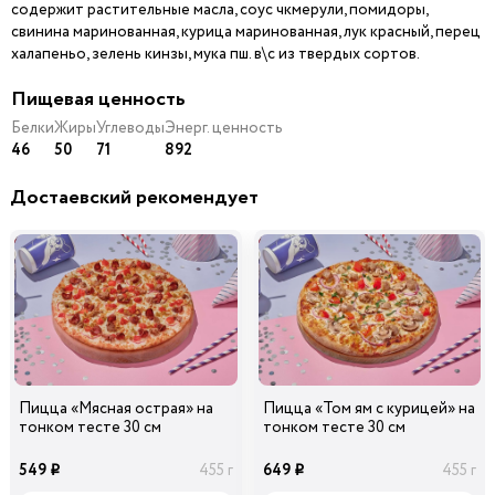
содержит растительные масла, соус чкмерули, помидоры,
свинина маринованная, курица маринованная, лук красный, перец
Шампиньоны
Ветчина
Колбаски Охотничьи
39
39
49
халапеньо, зелень кинзы, мука пш. в\с из твердых сортов.
40 гр
40 гр
40 гр
i
i
i
Пищевая ценность
Белки
Жиры
Углеводы
Энерг. ценность
46
50
71
892
Лук
Помидоры
Маслины черные б/к
Карамелизированны
й
Достаевский рекомендует
49
49
49
45 гр
20 гр
15 гр
i
i
i
Ананасы
Огурцы
Лук Красный
консервированные
маринованные
39
49
39
20 гр
40 гр
30 гр
i
i
i
Пицца «Мясная острая» на
Пицца «Том ям с курицей» на
тонком тесте 30 см
тонком тесте 30 см
Перец болгарский
Сыр Дор-Блю
красный
549
649
455 г
455 г
49
49
i
i
10 гр
30 гр
i
i