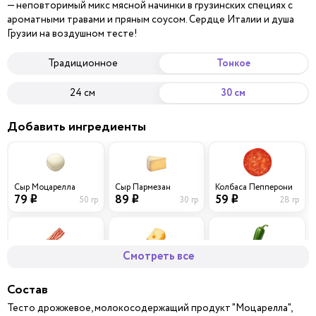
— неповторимый микс мясной начинки в грузинских специях с
ароматными травами и пряным соусом. Сердце Италии и душа
Грузии на воздушном тесте!
Традиционное
Тонкое
24 см
30 см
Добавить ингредиенты
Сыр Моцарелла
Сыр Пармезан
Колбаса Пепперони
79
89
59
50 гр
30 гр
28 гр
i
i
i
Смотреть все
Бекон
Сыр Чеддер
Перец халапеньо
69
79
39
40 гр
30 гр
10 гр
i
i
i
Состав
Тесто дрожжевое, молокосодержащий продукт "Моцарелла",