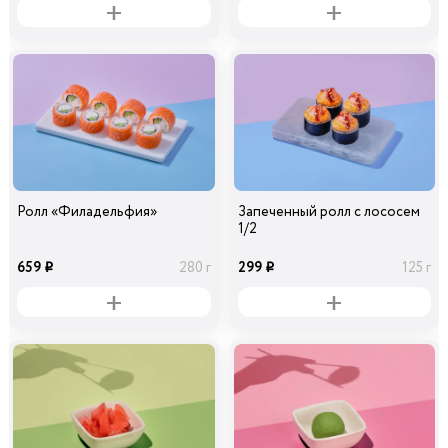
Ролл «Филадельфия»
Запеченный ролл с лососем
1/2
659
299
280 г
125 г
i
i