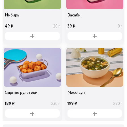
Имбирь
Васаби
49
39
20 г
8 г
i
i
Сырные рулетики
Мисо суп
189
199
230 г
290 г
i
i