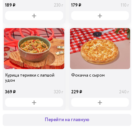
189
179
230 г
110 г
i
i
Курица терияки с лапшой
Фокачча с сыром
удон
369
229
320 г
240 г
i
i
Перейти на главную