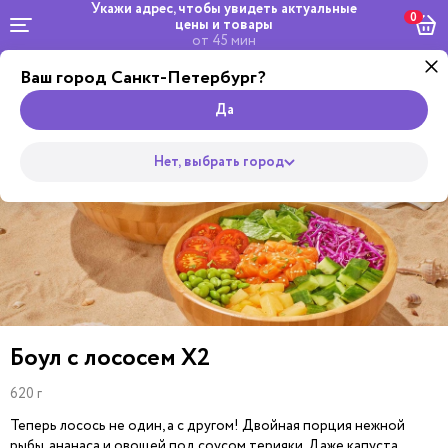
Укажи адрес, чтобы увидеть
актуальные
0
цены и товары
от 45 мин
Ваш город Санкт-Петербург?
Dosta
Комбо и
Салаты
кейтеринг
Роллы
сеты
Wok
Пицца
Супы
Закуски
Боул
Да
Нет, выбрать город
Боул с лососем Х2
620 г
Теперь лосось не один, а с другом! Двойная порция нежной
рыбы, ананаса и овощей под соусом терияки. Даже капуста