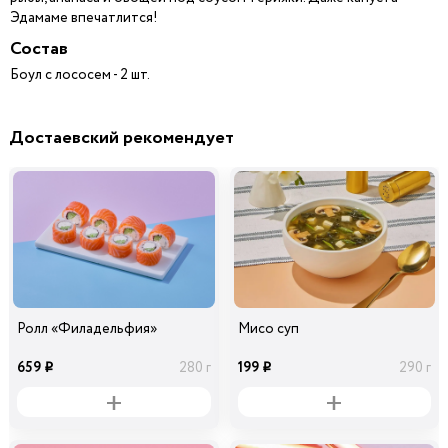
Эдамаме впечатлится!
Состав
Боул с лососем - 2 шт.
Достаевский рекомендует
Ролл «Филадельфия»
Мисо суп
659
199
280 г
290 г
i
i