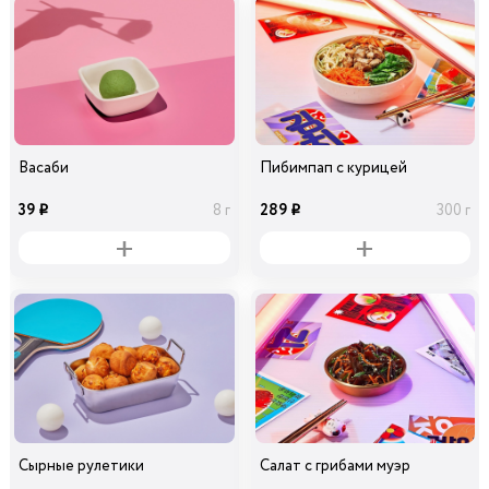
Васаби
Пибимпап с курицей
39
289
8 г
300 г
i
i
Сырные рулетики
Салат с грибами муэр