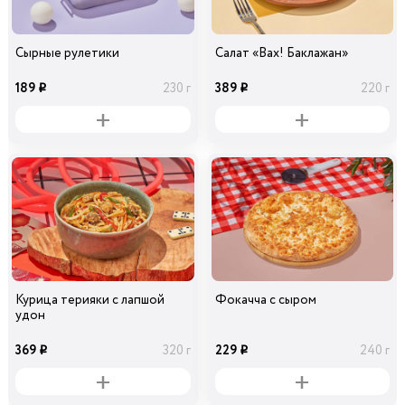
Сырные рулетики
Салат «Вах! Баклажан»
189
389
230 г
220 г
i
i
Курица терияки с лапшой
Фокачча с сыром
удон
369
229
320 г
240 г
i
i