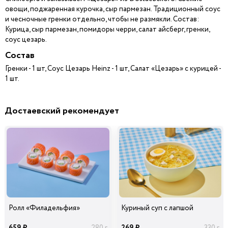
овощи, поджаренная курочка, сыр пармезан. Традиционный соус
и чесночные гренки отдельно, чтобы не размякли. Состав:
Курица, сыр пармезан, помидоры черри, салат айсберг, гренки,
соус цезарь.
Состав
Гренки - 1 шт, Соус Цезарь Heinz - 1 шт, Салат «Цезарь» с курицей -
1 шт.
Достаевский рекомендует
Ролл «Филадельфия»
Куриный суп с лапшой
659
269
280 г
330 г