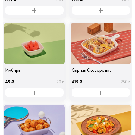
i
i
Имбирь
Сырная Сковородка
49
419
20 г
250 г
i
i