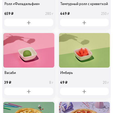
Ролл «Филадельфия»
Темпурный ролл с креветкой
659
449
280 г
250 г
i
i
Васаби
Имбирь
39
49
8 г
20 г
i
i