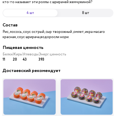
кто-то называет эти роллы с шрирачей жемчужиной?
4 шт
8 шт
Состав
Рис, лосось, соус острый, сыр творожный ,омлет, икра масаго
красная, соус шрирача,водоросли нори.
Пищевая ценность
Белки
Жиры
Углеводы
Энерг. ценность
11
20
43
393
Достаевский рекомендует