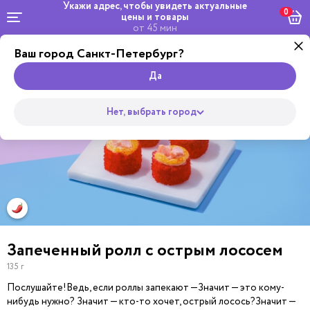
Укажи адрес, чтобы увидеть
актуальные
0
цены и товары
от 45 мин
Ваш город Санкт-Петербург?
Dosta
Комбо и
Салаты
кейтеринг
сеты
Wok
Пицца
Супы
Закуски
Боул
Роллы
Да
Нет, выбрать город
Запеченный ролл с острым лососем
135 г
Послушайте!Ведь, если роллы запекают —Значит — это кому-
нибудь нужно? Значит — кто-то хочет, острый лосось?Значит —