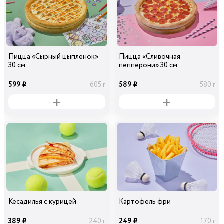
Пицца «Сырный цыпленок»
Пицца «Сливочная
30 см
пепперони» 30 см
599
589
605 г
580 г
i
i
Кесадилья с курицей
Картофель фри
389
249
240 г
170 г
i
i