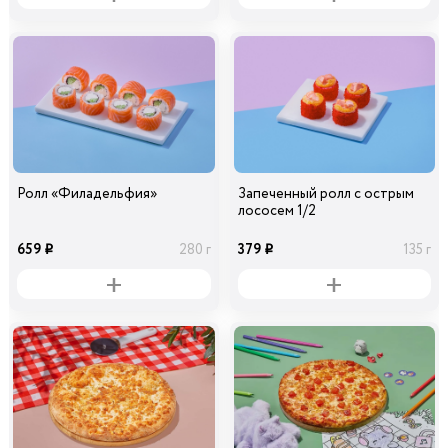
Ролл «Филадельфия»
Запеченный ролл с острым
лососем 1/2
659
379
280 г
135 г
i
i