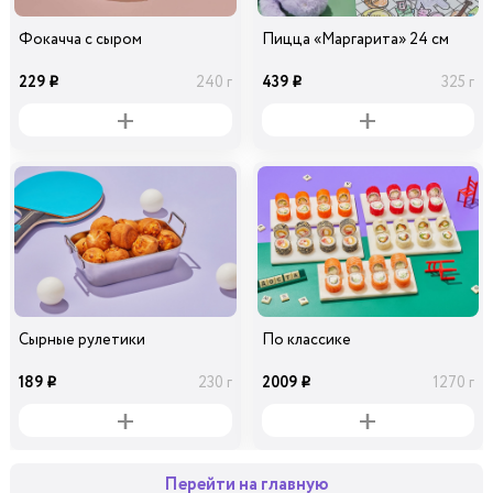
Фокачча с сыром
Пицца «Маргарита» 24 см
229
439
240 г
325 г
i
i
Сырные рулетики
По классике
189
2009
230 г
1270 г
i
i
Перейти на главную