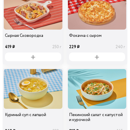
Сырная Сковородка
Фокачча с сыром
419
229
250 г
240 г
i
i
Куриный суп с лапшой
Пекинский салат с капустой
и курочкой