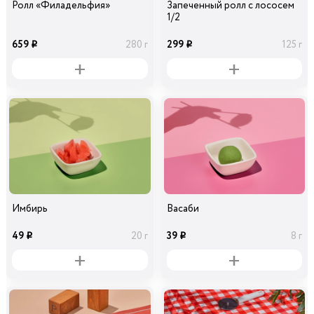
Ролл «Филадельфия»
Запеченный ролл с лососем
1/2
659
299
280 г
125 г
i
i
Имбирь
Васаби
49
39
20 г
8 г
i
i