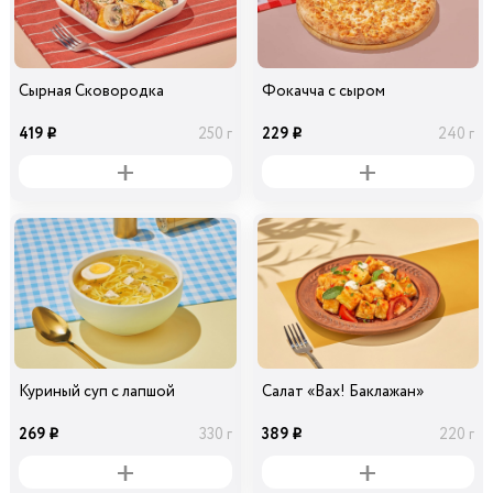
Сырная Сковородка
Фокачча с сыром
419
229
250 г
240 г
i
i
Куриный суп с лапшой
Салат «Вах! Баклажан»
269
389
330 г
220 г
i
i