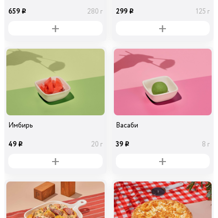
659
299
280 г
125 г
i
i
Имбирь
Васаби
49
39
20 г
8 г
i
i