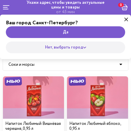
Укажи адрес, чтобы увидеть
актуальные
0
цены и товары
от 45 мин
Ваш город Санкт-Петербург?
Dosta
Комбо и
Салаты
кейтеринг
Роллы
сеты
Wok
Пицца
Супы
Закуски
Боул
Да
Главная
Нет, выбрать город
Напитки
Соки и морсы
Все
Горячие напитки
Газированные напитки
Напиток Любимый Вишнёвая
Напиток Любимый яблоко,
черешня, 0,95 л
0,95 л