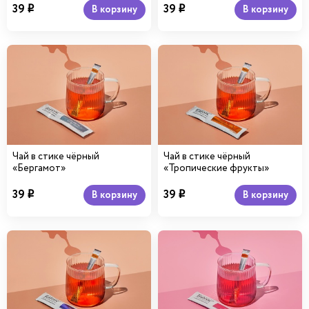
39
39
В корзину
В корзину
i
i
Чай в стике чёрный
Чай в стике чёрный
«Бергамот»
«Тропические фрукты»
39
39
В корзину
В корзину
i
i