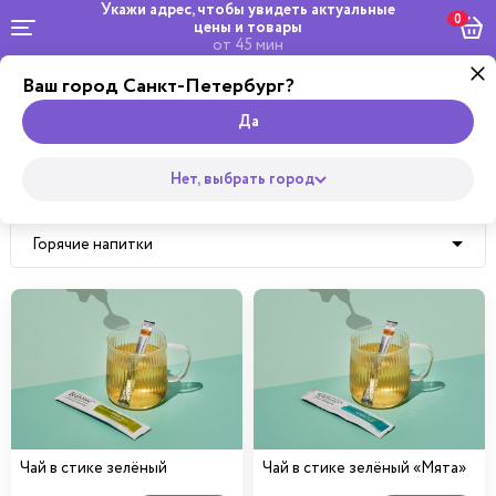
Укажи адрес, чтобы увидеть
актуальные
0
цены и товары
от 45 мин
Ваш город Санкт-Петербург?
Dosta
Комбо и
Салаты
кейтеринг
Роллы
сеты
Wok
Пицца
Супы
Закуски
Боул
Да
Главная
Нет, выбрать город
Напитки
Горячие напитки
Все
Соки и морсы
Газированные напитки
Чай в стике зелёный
Чай в стике зелёный «Мята»