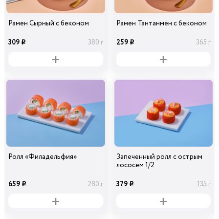
Рамен Сырный с беконом
Рамен Тантанмен с беконом
309
259
380 г
365 г
i
i
Ролл «Филадельфия»
Запеченный ролл с острым
лососем 1/2
659
379
280 г
135 г
i
i