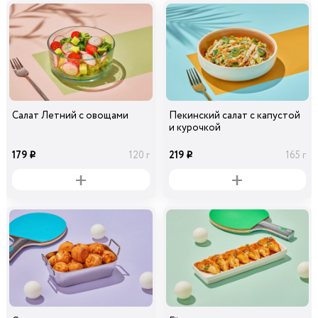
Салат Летний с овощами
Пекинский салат с капустой
и курочкой
179
219
120 г
165 г
i
i