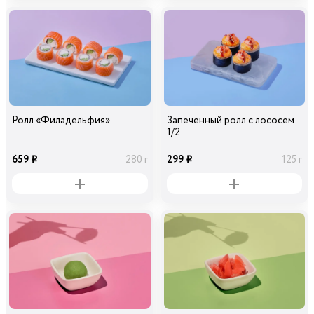
Ролл «Филадельфия»
Запеченный ролл с лососем
1/2
659
299
280 г
125 г
i
i