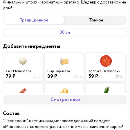
Финальный штрих — ароматный орегано. Шедевр с доставкой на
дом!
Традиционное
Тонкое
30 см
Добавить ингредиенты
Сыр Моцарелла
Сыр Пармезан
Колбаса Пепперони
79
89
59
50 гр
30 гр
28 гр
i
i
i
Смотреть все
Бекон
Сыр Чеддер
Перец халапеньо
69
79
39
40 гр
30 гр
10 гр
i
i
i
Состав
"Пепперони", шампиньоны, молокосодержащий продукт
«Моцарелла», содержит растительные масла, сливочно-сырный