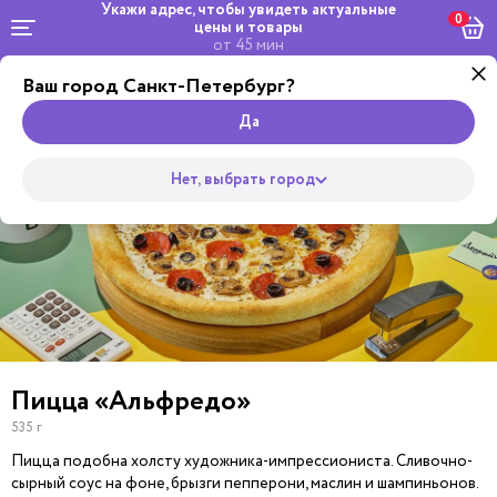
Укажи адрес, чтобы увидеть
актуальные
0
цены и товары
от 45 мин
Ваш город Санкт-Петербург?
Dosta
Комбо и
Салаты
кейтеринг
Роллы
сеты
Wok
Супы
Закуски
Боул
Пицца
Да
Нет, выбрать город
Пицца «Альфредо»
535 г
Пицца подобна холсту художника-импрессиониста. Сливочно-
сырный соус на фоне, брызги пепперони, маслин и шампиньонов.