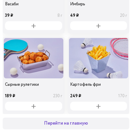
Васаби
Имбирь
39
49
8 г
20 г
i
i
Сырные рулетики
Картофель фри
189
249
230 г
170 г
i
i
Перейти на главную