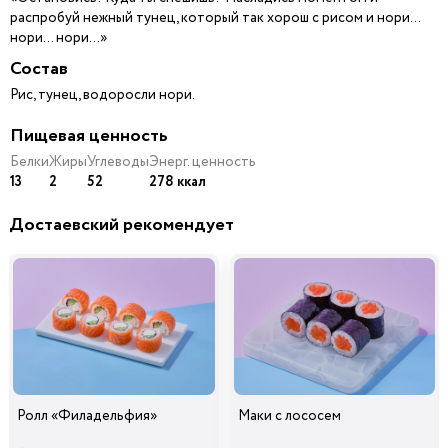
распробуй нежный тунец, который так хорош с рисом и нори…
нори… нори…»
Состав
Рис, тунец, водоросли нори.
Пищевая ценность
Белки
Жиры
Углеводы
Энерг. ценность
13
2
52
278 ккал
Достаевский рекомендует
Ролл «Филадельфия»
Маки с лососем