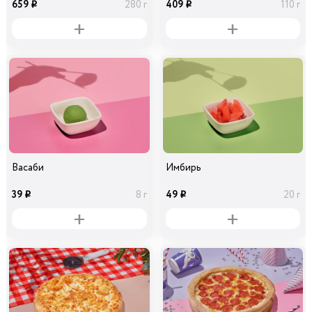
659
409
280 г
110 г
i
i
Васаби
Имбирь
39
49
8 г
20 г
i
i