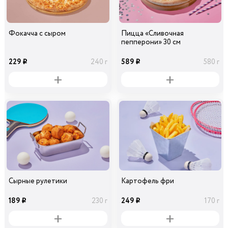
Фокачча с сыром
Пицца «Сливочная
пепперони» 30 см
229
589
240 г
580 г
i
i
Сырные рулетики
Картофель фри
189
249
230 г
170 г
i
i