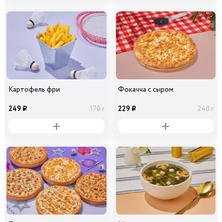
Картофель фри
Фокачча с сыром
249
229
170 г
240 г
i
i