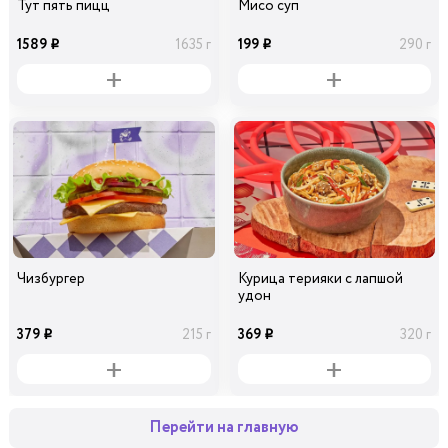
Тут пять пицц
Мисо суп
1589
199
1635 г
290 г
i
i
Чизбургер
Курица терияки с лапшой
удон
379
369
215 г
320 г
i
i
Перейти на главную