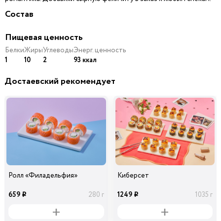
Состав
Пищевая ценность
Белки
Жиры
Углеводы
Энерг. ценность
1
10
2
93 ккал
Достаевский рекомендует
Ролл «Филадельфия»
Киберсет
659
1249
280 г
1035 г
i
i