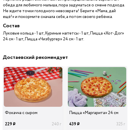
обеда для любимого малыша, пора задуматься о смене подхода.
Не ждите точки голодного невозврата! Берите «Мама, дай
ещё!» и покормите сначала себя, а потом своего ребёнка.
Состав
Луковые кольца - 1 шт, Куриные наггетсы - 1 шт, Пицца «Хот-Дог»
24 см - 1 шт, Пицца «Чизбургер» 24 см - 1 шт.
Достаевский рекомендует
Фокачча с сыром
Пицца «Маргарита» 24 см
229
439
240 г
325 г
i
i