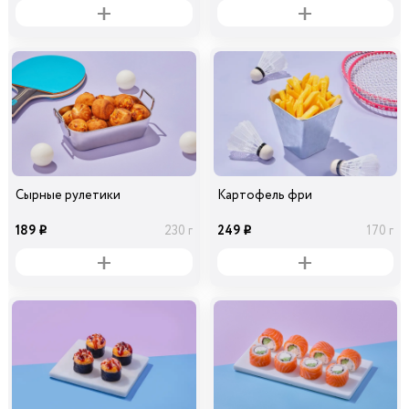
Сырные рулетики
Картофель фри
189
249
230 г
170 г
i
i