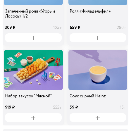
Запеченный ролл «Угорь и
Ролл «Филадельфия»
Лосось» 1/2
309
659
125 г
280 г
i
i
Набор закусок "Мясной"
Соус сырный Heinz
919
59
555 г
15 г
i
i