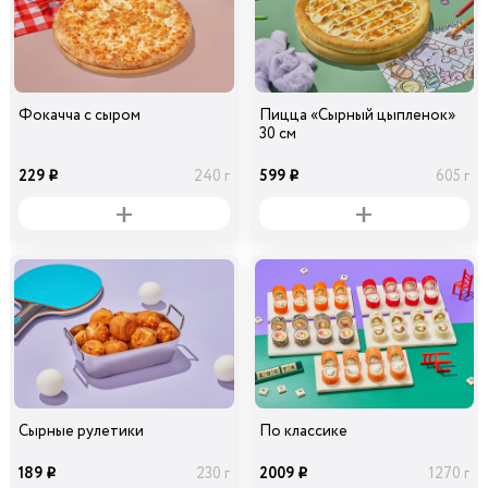
Фокачча с сыром
Пицца «Сырный цыпленок»
30 см
229
599
240 г
605 г
i
i
Сырные рулетики
По классике
189
2009
230 г
1270 г
i
i