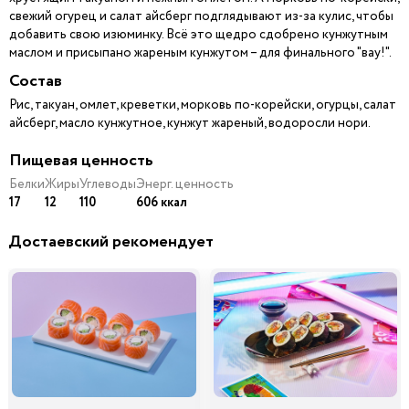
свежий огурец и салат айсберг подглядывают из-за кулис, чтобы
добавить свою изюминку. Всё это щедро сдобрено кунжутным
маслом и присыпано жареным кунжутом – для финального "вау!".
Состав
Рис, такуан, омлет, креветки, морковь по-корейски, огурцы, салат
айсберг, масло кунжутное, кунжут жареный, водоросли нори.
Пищевая ценность
Белки
Жиры
Углеводы
Энерг. ценность
17
12
110
606 ккал
Достаевский рекомендует