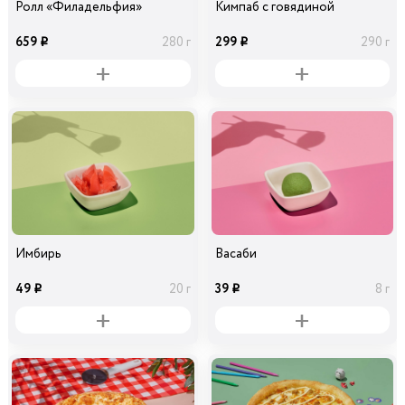
Ролл «Филадельфия»
Кимпаб с говядиной
659
299
280 г
290 г
i
i
Имбирь
Васаби
49
39
20 г
8 г
i
i